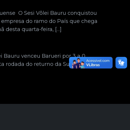
uense O Sesi Vôlei Bauru conquistou
or empresa do ramo do País que chega
 desta quarta-feira, […]
 Bauru venceu Barueri por 3 a 0
arta rodada do returno da Superliga