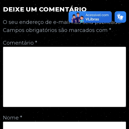
DEIXE UM COMENTÁRIO
O seu endereço de e-mail não será publicado.
Campos obrigatórios são marcados com
*
Comentário
*
Nome
*